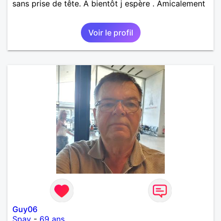
sans prise de tête. A bientôt j espère . Amicalement
Voir le profil
Guy06
Spay
-
69 ans