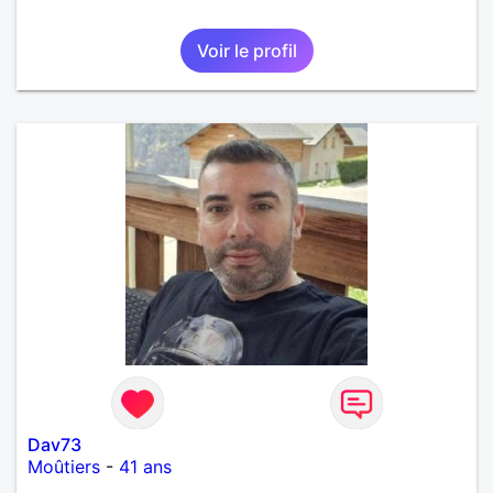
Voir le profil
Dav73
Moûtiers
-
41 ans