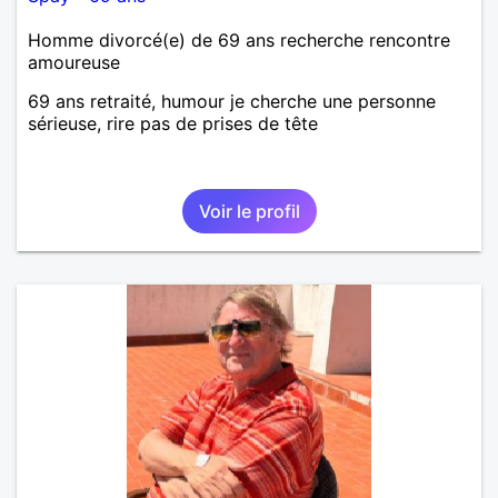
Homme divorcé(e) de 69 ans recherche rencontre
amoureuse
69 ans retraité, humour je cherche une personne
sérieuse, rire pas de prises de tête
Voir le profil