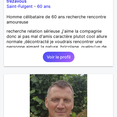
trezavous
Saint-Fulgent
-
60 ans
Homme célibataire de 60 ans recherche rencontre
amoureuse
recherche relation sérieuse ,j'aime la compagnie
donc ai pas mal d'amis caractère plutot cool allure
normale ,décontracté je voudrais rencontrer une
personne aimant la nature ,bricolage ,quelqu'un de
simple et naturel à vos claviers mesdames
Voir le profil