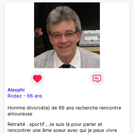
Alexphi
Rodez
-
66 ans
Homme divorcé(e) de 66 ans recherche rencontre
amoureuse
Retraité . sportif , Je suis là pour parler et
rencontrer une âme soeur avec qui je peux vivre