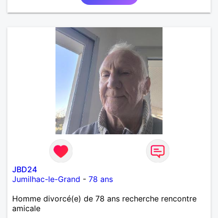
et finalement prendre du bon temps. C'est difficile
de tout dire en quelques lignes. En revanche, vous
pouvez me contacter pour avoir plus
d'informations. A bientôt
JBD24
Jumilhac-le-Grand
-
78 ans
Homme divorcé(e) de 78 ans recherche rencontre
amicale