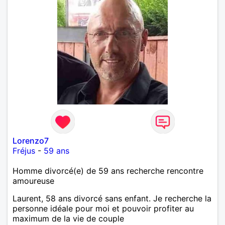
Lorenzo7
Fréjus
-
59 ans
Homme divorcé(e) de 59 ans recherche rencontre
amoureuse
Laurent, 58 ans divorcé sans enfant. Je recherche la
personne idéale pour moi et pouvoir profiter au
maximum de la vie de couple