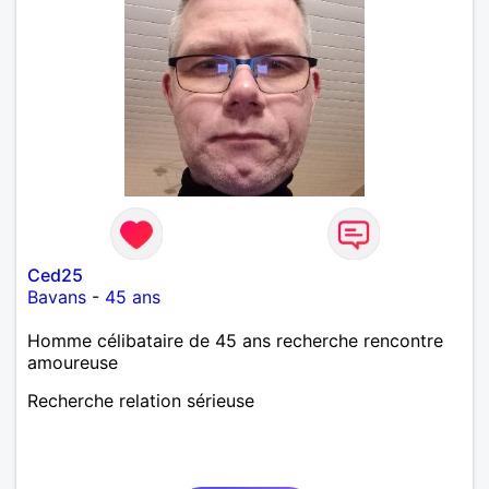
Ced25
Bavans
-
45 ans
Homme célibataire de 45 ans recherche rencontre
amoureuse
Recherche relation sérieuse