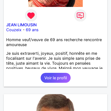
JEAN LIMOUSIN
Couzeix
-
69 ans
Homme veuf/veuve de 69 ans recherche rencontre
amoureuse
Je suis extraverti, joyeux, positif, honnête en me
focalisant sur l'avenir. Je suis simple sans prise de
tête, juste aimant la vie. Toujours en pensées
positives, heureux de vivre. Malgré mon veuvage je
me tourne vers l'avenir pour une deuxième vie
Voir le profil
intense, remplie de joie, de tendresse et pourquoi
pas par la suite d'amour. Déjà dans un premier
temps, se connaître, puis s'apprécier et ensuite
l'avenir nous le dira N'ayez pas peur du niveau
d'étude, je ne me prends pas la tête sur ce niveau.
Mon meilleurs diplôme étant le CEP certificat
d'étude primaire. Avec ce diplôme on sait que je