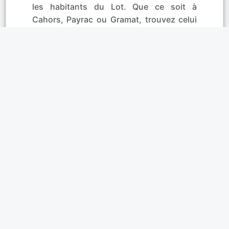
les habitants du Lot. Que ce soit à
Cahors, Payrac ou Gramat, trouvez celui
ou celle qui deviendra
votre futur(e)
ami(e) ou partenaire pour la vie
. Profitez
de la
messagerie instantanée
pour
discuter
en direct avec des utilisateurs
connectés
. Faites des
rencontres
amicales ou sérieuses
en toute sécurité
grâce au tchat privé, et apprenez à mieux
connaître la personne qui a attiré votre
attention !
Affinités