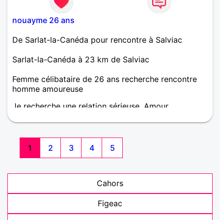
nouayme 26 ans
De Sarlat-la-Canéda pour rencontre à Salviac
Sarlat-la-Canéda à 23 km de Salviac
Femme célibataire de 26 ans recherche rencontre
homme amoureuse
Je recherche une relation sérieuse. Amour,
Complicité, Respect. J'aime les voyages, les sorties
et beaucoup d'autres choses que je voudrais
partager avec quelqu'un.
1
2
3
4
5
Cahors
Figeac