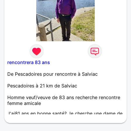
rencontrera 83 ans
De Pescadoires pour rencontre à Salviac
Pescadoires à 21 km de Salviac
Homme veuf/veuve de 83 ans recherche rencontre
femme amicale
J'ai81 ans en bonne santé? Je cherche une dame de
75 ans à 83 ans J'aime la la vie la famille les amies
la DANCE , la marche tout les jours+ du vélo le soir
pour une vie saine Je vous dit à bientôt jo