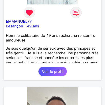
EMMANUEL77
Besançon
-
49 ans
Homme célibataire de 49 ans recherche rencontre
amoureuse
Je suis quelqu'un de sérieux avec des principes et
très gentil . Je suis a la recherche une personne très
sérieuses ,franche et honnête les critères les plus
importants, voir accepter une maman divorcer avec
son enfant il n y a aucun problème. S' abstenir au
Voir le profil
personne non sérieuse merci. Recherche dans un
premier temps dialogue et apprendre à connaître la
personne puis dans un deuxième temps relation plus
sérieuse a voir une vie a deux. (2017 )Ma situation
professionnelle et agent de sécurité privée et
agents SIAP1. ET télésurveillance et vidéo
protection dans les casino supermarché. en CDI
Mes passions. Sont la robotique ,vtt ,Echeque