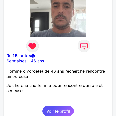
,astronomie . Service militaire belfort 35 régiment d
infanterie et engager sur 5 ans.de (1998 a 2003.)
Divers je fait en moyenne 6 km de marche par jour
a pieds. A la fin de mon travail a mon domicile. J 'ai
un rêve cet de construire une vie a deux en
harmonie. Si je pourrais lui décrocher la lune je le
ferais. A chaque fois que je vois un beau ciel étoilé
je rêve d' être avec quelqu'un.
Rui15santos@
Sermaises
-
46 ans
Homme divorcé(e) de 46 ans recherche rencontre
amoureuse
Je cherche une femme pour rencontre durable et
sérieuse
Voir le profil