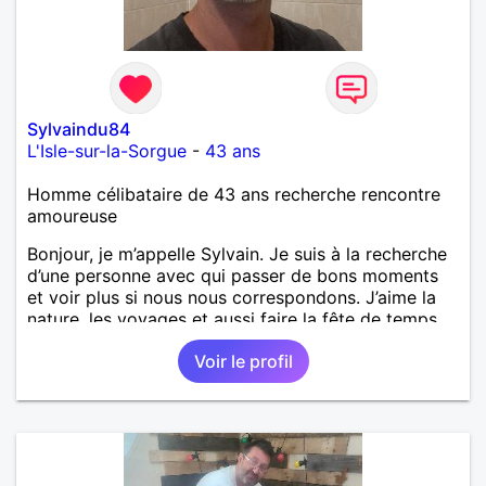
Sylvaindu84
L'Isle-sur-la-Sorgue
-
43 ans
Homme célibataire de 43 ans recherche rencontre
amoureuse
Bonjour, je m’appelle Sylvain. Je suis à la recherche
d’une personne avec qui passer de bons moments
et voir plus si nous nous correspondons. J’aime la
nature, les voyages et aussi faire la fête de temps
en temps ;-)Je suis papa d’un petit garçon de 7 ans
Voir le profil
dont je m’occupe en garde alternée. J’aime à peu
près tous les styles de musique. (Oui je suis pas
trop fan de Jul). Je fais du sport pour garder la
forme et plutôt agréable à regarder. (Enfin je le
pense en tout cas 😂)