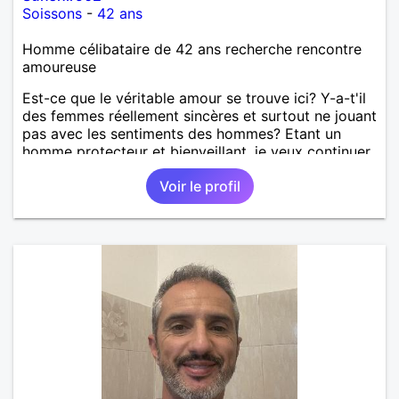
Soissons
-
42 ans
Homme célibataire de 42 ans recherche rencontre
amoureuse
Est-ce que le véritable amour se trouve ici? Y-a-t'il
des femmes réellement sincères et surtout ne jouant
pas avec les sentiments des hommes? Etant un
homme protecteur et bienveillant, je veux continuer
d'y croire et pouvoir enfin former la petite famille
Voir le profil
que je désir temps. Faux profil, profiteuse et autres
joyeuseté passer votre chemin, vous ne
m'intéressez pas du tout!