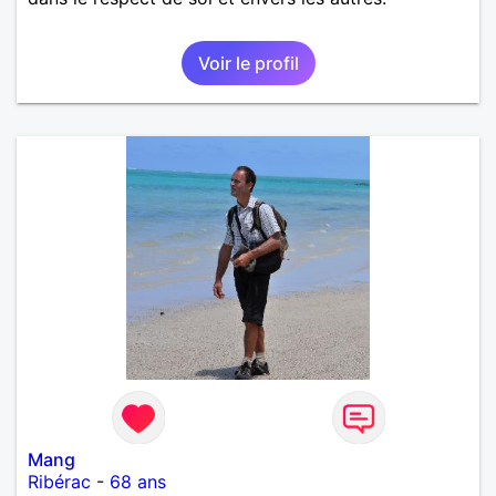
Voir le profil
Mang
Ribérac
-
68 ans