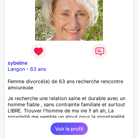
sybeline
Langon
-
63 ans
Femme divorcé(e) de 63 ans recherche rencontre
amoureuse
Je recherche une relation saine et durable avec un
homme fiable , sans contrainte familiale et surtout
LIBRE. Trouver l'homme de ma vie !! ah ah, La
proximité me semble un atout pour la spontanéité
de la relation !! A bon entendeur !
Voir le profil