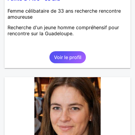
Femme célibataire de 33 ans recherche rencontre
amoureuse
Recherche d'un jeune homme compréhensif pour
rencontre sur la Guadeloupe.
Voir le profil