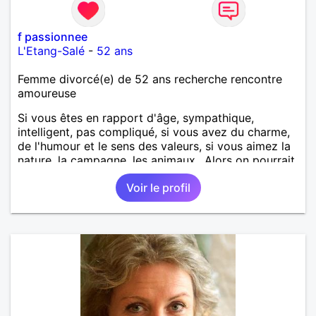
f passionnee
L'Etang-Salé
-
52 ans
Femme divorcé(e) de 52 ans recherche rencontre
amoureuse
Si vous êtes en rapport d'âge, sympathique,
intelligent, pas compliqué, si vous avez du charme,
de l'humour et le sens des valeurs, si vous aimez la
nature, la campagne, les animaux.. Alors on pourrait
s'entendre, du coup n'hésitez pas à me contacter.
Voir le profil