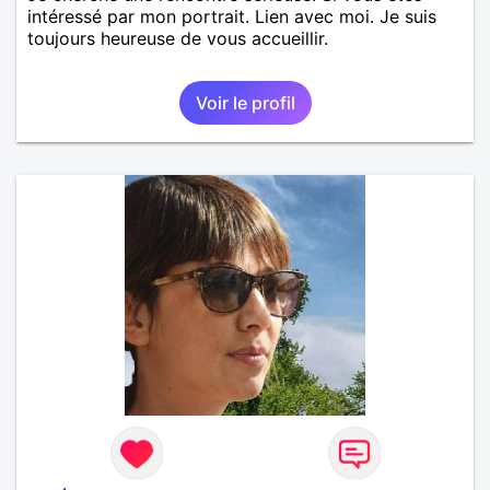
intéressé par mon portrait. Lien avec moi. Je suis
toujours heureuse de vous accueillir.
Voir le profil