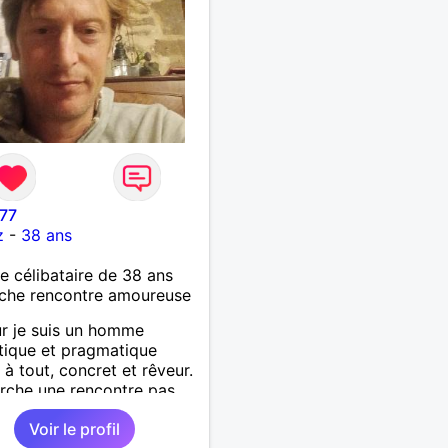
ous les snacks.
l77
z
-
38 ans
célibataire de 38 ans
che rencontre amoureuse
r je suis un homme
ique et pragmatique
 à tout, concret et rêveur.
rche une rencontre pas
 Je suis cuisinier et je vis
Voir le profil
itz j'aime être dehors,