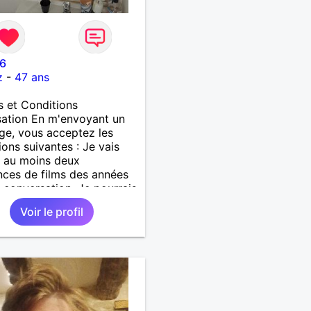
46
z
-
47 ans
 et Conditions
isation En m'envoyant un
e, vous acceptez les
ions suivantes : Je vais
er au moins deux
nces de films des années
 conversation. Je pourrais
nder une pizza même
Voir le profil
avoir dit que je voulais
 'sain'. Mes talents
ires se limitent à ne pas
de l'eau. Ce que j'offre :
it de me taquiner, un
llimité à Netflix, et je
s d'essayer de ne pas