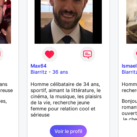
finir t
Max64
Ismae
Biarritz
-
36 ans
Biarrit
ans
Homme célibataire de 34 ans,
Homme 
ureuse
sportif, aimant la littérature, le
recher
cinéma, la musique, les plaisirs
es,
Bonjou
de la vie, recherche jeune
romant
femme pour relation cool et
ouvert
sérieuse
Je che
trente.
Voir le profil
à Biarr