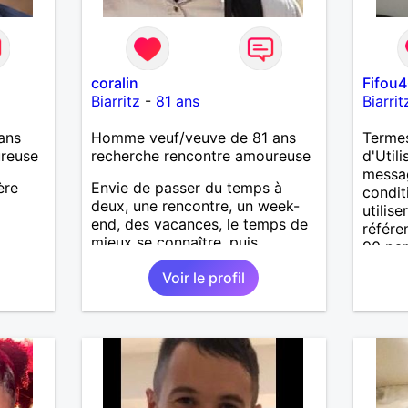
coralin
Fifou
Biarritz
-
81 ans
Biarrit
ans
Homme veuf/veuve de 81 ans
Termes
ureuse
recherche rencontre amoureuse
d'Util
messag
ère
Envie de passer du temps à
condit
deux, une rencontre, un week-
utilis
end, des vacances, le temps de
référe
mieux se connaître, puis
90 par
s'apercevoir que nous avons
comma
Voir le profil
envie d'aller plus loin ensemble
après 
... Vous avez, comme moi, des
manger
valeurs morales comme respect,
culina
sincérité, fidélité et humour, que
brûler 
vous êtes dans la simplicité, un
Le dro
brin de culture, de la joie de
accès i
vivre,...
promet