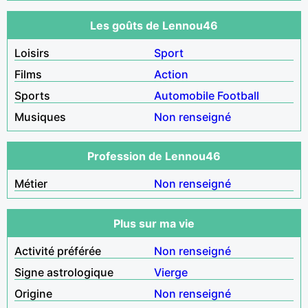
Les goûts de Lennou46
Loisirs
Sport
Films
Action
Sports
Automobile
Football
Musiques
Non renseigné
Profession de Lennou46
Métier
Non renseigné
Plus sur ma vie
Activité préférée
Non renseigné
Signe astrologique
Vierge
Origine
Non renseigné