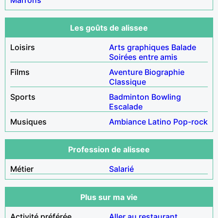
Les goûts de alissee
Loisirs
Arts graphiques
Balade
Soirées entre amis
Films
Aventure
Biographie
Classique
Sports
Badminton
Bowling
Escalade
Musiques
Ambiance
Latino
Pop-rock
Profession de alissee
Métier
Salarié
Plus sur ma vie
Activité préférée
Aller au restaurant