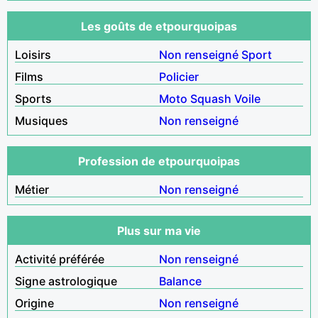
Les goûts de etpourquoipas
Loisirs
Non renseigné
Sport
Films
Policier
Sports
Moto
Squash
Voile
Musiques
Non renseigné
Profession de etpourquoipas
Métier
Non renseigné
Plus sur ma vie
Activité préférée
Non renseigné
Signe astrologique
Balance
Origine
Non renseigné