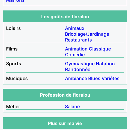
Les goûts de floralou
Loisirs
Animaux
Bricolage/Jardinage
Restaurants
Films
Animation
Classique
Comédie
Sports
Gymnastique
Natation
Randonnée
Musiques
Ambiance
Blues
Variétés
Profession de floralou
Métier
Salarié
Plus sur ma vie