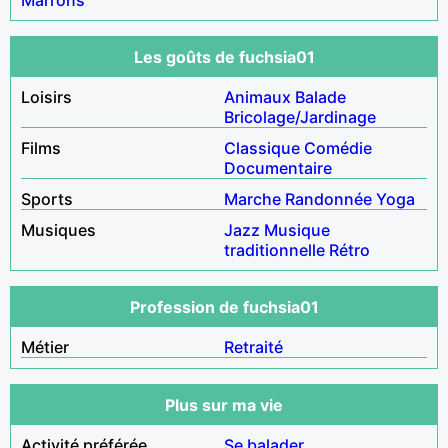
Les goûts de fuchsia01
Loisirs
Animaux
Balade
Bricolage/Jardinage
Films
Classique
Comédie
Documentaire
Sports
Marche
Randonnée
Yoga
Musiques
Jazz
Musique
traditionnelle
Rétro
Profession de fuchsia01
Métier
Retraité
Plus sur ma vie
Activité préférée
Se balader