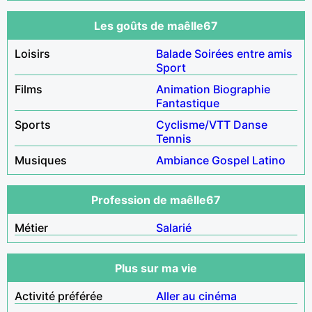
Les goûts de maêlle67
Loisirs
Balade
Soirées entre amis
Sport
Films
Animation
Biographie
Fantastique
Sports
Cyclisme/VTT
Danse
Tennis
Musiques
Ambiance
Gospel
Latino
Profession de maêlle67
Métier
Salarié
Plus sur ma vie
Activité préférée
Aller au cinéma