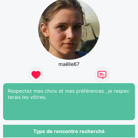
maêlle67
Respectez mes choix et mes préférences , je respec
terais les vôtres.
Type de rencontre recherché