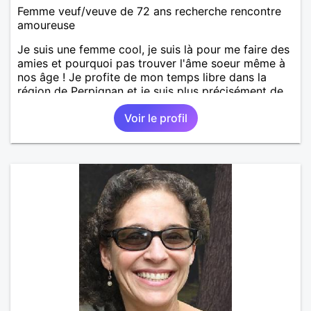
Femme veuf/veuve de 72 ans recherche rencontre
amoureuse
Je suis une femme cool, je suis là pour me faire des
amies et pourquoi pas trouver l'âme soeur même à
nos âge ! Je profite de mon temps libre dans la
région de Perpignan et je suis plus précisément de
Cabestany. J'aime les voitures, les belles balades,...
Voir le profil
et vous ?