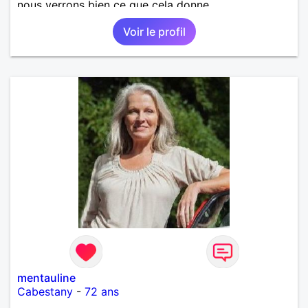
nous verrons bien ce que cela donne...
Voir le profil
mentauline
Cabestany
-
72 ans