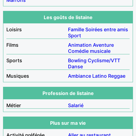
Les goûts de listaine
Loisirs
Famille
Soirées entre amis
Sport
Films
Animation
Aventure
Comédie musicale
Sports
Bowling
Cyclisme/VTT
Danse
Musiques
Ambiance
Latino
Reggae
Profession de listaine
Métier
Salarié
Plus sur ma vie
Activité préférée
Aller au restaurant