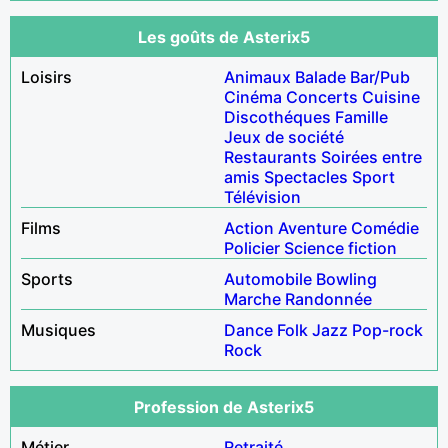
Les goûts de Asterix5
Loisirs
Animaux
Balade
Bar/Pub
Cinéma
Concerts
Cuisine
Discothéques
Famille
Jeux de société
Restaurants
Soirées entre
amis
Spectacles
Sport
Télévision
Films
Action
Aventure
Comédie
Policier
Science fiction
Sports
Automobile
Bowling
Marche
Randonnée
Musiques
Dance
Folk
Jazz
Pop-rock
Rock
Profession de Asterix5
Métier
Retraité